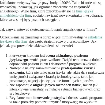
kontaktów zwiększył swoje przychody o 200%. Takie historie nie są
rzadkością i pokazują, jak ogromne znaczenie ma znajomość
angielskiego. Wiele firm, które zdecydowały się na
kurs języka
angielskiego dla firm
, zdołało nawiązać nowe kontrakty i współprace,
które wcześniej były poza ich zasięgiem.
Jak zagwarantować skuteczne szlifowanie angielskiego w firmie?
Oczekiwania się zmieniają a coraz więcej firm inwestuje w
szkolenia
językowe dla firm
jako część strategii rozwoju pracowników. Jak
jednak przeprowadzić takie szkolenie skutecznie?
Pierwszym krokiem jest
ocena aktualnego poziomu
językowego
swoich pracowników. Dzięki temu można dobrać
odpowiedni poziom kursu i dostosować program szkolenia.
Następnie należy zainwestować w
profesjonalne kursy i
szkolenia
, które nie tylko uczą języka, ale także dają praktyczne
umiejętności związane z branżą technologiczną, takie jak
prezentacje, negocjacje czy pisanie formalnych raportów.
Nie zapomnij o
angażujących metodach nauki
, takich jak
interaktywne warsztaty, symulacje sytuacji biznesowych oraz
gry językowe.
Regularne
monitorowanie postępów
i dostosowanie programu
w razie potrzeby pomoże utrzymać motywację na wysokim