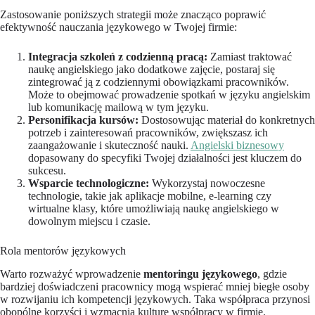
Zastosowanie poniższych strategii może znacząco poprawić
efektywność nauczania językowego w Twojej firmie:
Integracja szkoleń z codzienną pracą:
Zamiast traktować
naukę angielskiego jako dodatkowe zajęcie, postaraj się
zintegrować ją z codziennymi obowiązkami pracowników.
Może to obejmować prowadzenie spotkań w języku angielskim
lub komunikację mailową w tym języku.
Personifikacja kursów:
Dostosowując materiał do konkretnych
potrzeb i zainteresowań pracowników, zwiększasz ich
zaangażowanie i skuteczność nauki.
Angielski biznesowy
dopasowany do specyfiki Twojej działalności jest kluczem do
sukcesu.
Wsparcie technologiczne:
Wykorzystaj nowoczesne
technologie, takie jak aplikacje mobilne, e-learning czy
wirtualne klasy, które umożliwiają naukę angielskiego w
dowolnym miejscu i czasie.
Rola mentorów językowych
Warto rozważyć wprowadzenie
mentoringu językowego
, gdzie
bardziej doświadczeni pracownicy mogą wspierać mniej biegłe osoby
w rozwijaniu ich kompetencji językowych. Taka współpraca przynosi
obopólne korzyści i wzmacnia kulturę współpracy w firmie.