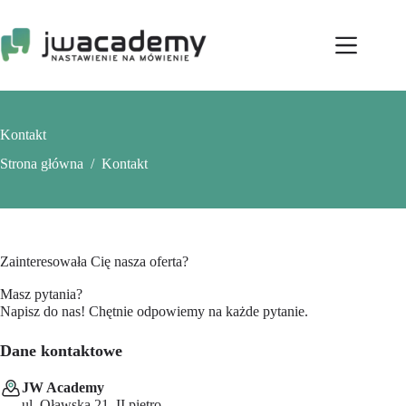
Przejdź
do
treści
Kontakt
Strona główna
/
Kontakt
Zainteresowała Cię nasza oferta?
Masz pytania?
Napisz do nas! Chętnie odpowiemy na każde pytanie.
Dane kontaktowe
JW Academy
ul. Oławska 21, II piętro