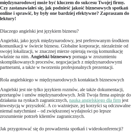
międzynarodowej może być kluczem do sukcesu Twojej firmy.
Czy zastanawiałeś się, jak podnieść jakość biznesowych spotkań
online i sprawić, by były one bardziej efektywne? Zapraszam do
lektury!
Dlaczego angielski jest językiem biznesu?
Angielski, jako język międzynarodowy, jest preferowanym środkiem
komunikacji w świecie biznesu. Globalne korporacje, niezależnie od
swojej lokalizacji, w znacznej mierze opierają swoją komunikację
właśnie na nim.
Angielski biznesowy
pomaga w zrozumieniu
skomplikowanych procesów, negocjacjach z międzynarodowymi
partnerami, a także w tworzeniu profesjonalnych prezentacji.
Rola angielskiego w międzynarodowych kontaktach biznesowych
Angielski jest nie tylko językiem rozmów, ale także dokumentacji,
przetargów i umów międzynarodowych. Jeśli Twoja firma aspiruje do
działania na rynkach zagranicznych,
nauka angielskiego dla firm
jest
inwestycją w przyszłość. A co ważniejsze, jej korzyści są odczuwalne
niemal natychmiast – od zwiększonej wydajności po lepsze
zrozumienie potrzeb klientów zagranicznych.
Jak przygotować się do prowadzenia spotkań i wideokonferencji?