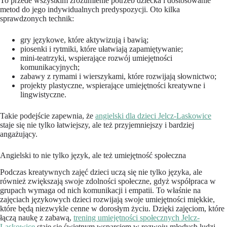
To przede wszystkim zrozumienie potrzeb dziecka i dostosowanie
metod do jego indywidualnych predyspozycji. Oto kilka
sprawdzonych technik:
gry językowe, które aktywizują i bawią;
piosenki i rytmiki, które ułatwiają zapamiętywanie;
mini-teatrzyki, wspierające rozwój umiejętności
komunikacyjnych;
zabawy z rymami i wierszykami, które rozwijają słownictwo;
projekty plastyczne, wspierające umiejętności kreatywne i
lingwistyczne.
Takie podejście zapewnia, że
angielski dla dzieci Jelcz-Laskowice
staje się nie tylko łatwiejszy, ale też przyjemniejszy i bardziej
angażujący.
Angielski to nie tylko język, ale też umiejętność społeczna
Podczas kreatywnych zajęć dzieci uczą się nie tylko języka, ale
również zwiększają swoje zdolności społeczne, gdyż współpraca w
grupach wymaga od nich komunikacji i empatii. To właśnie na
zajęciach językowych dzieci rozwijają swoje umiejętności miękkie,
które będą niezwykle cenne w dorosłym życiu. Dzięki zajęciom, które
łączą naukę z zabawą,
trening umiejętności społecznych Jelcz-
Laskowice
staje się świetnym wsparciem w rozwoju młodych ludzi.