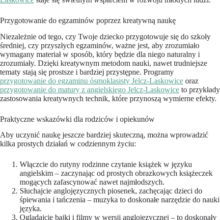
Przygotowanie do egzaminów poprzez kreatywną naukę
Niezależnie od tego, czy Twoje dziecko przygotowuje się do szkoły
średniej, czy przyszłych egzaminów, ważne jest, aby zrozumiało
wymagany materiał w sposób, który będzie dla niego naturalny i
zrozumiały. Dzięki kreatywnym metodom nauki, nawet trudniejsze
tematy stają się prostsze i bardziej przystępne. Programy
przygotowanie do egzaminu ósmoklasisty Jelcz-Laskowice
oraz
przygotowanie do matury z angielskiego Jelcz-Laskowice
to przykłady
zastosowania kreatywnych technik, które przynoszą wymierne efekty.
Praktyczne wskazówki dla rodziców i opiekunów
Aby uczynić naukę jeszcze bardziej skuteczną, można wprowadzić
kilka prostych działań w codziennym życiu:
Włączcie do rutyny rodzinne czytanie książek w języku
angielskim – zaczynając od prostych obrazkowych książeczek
mogących zafascynować nawet najmłodszych.
Słuchajcie anglojęzycznych piosenek, zachęcając dzieci do
śpiewania i tańczenia – muzyka to doskonałe narzędzie do nauki
języka.
Oglądajcie bajki i filmy w wersji anglojęzycznej – to doskonały