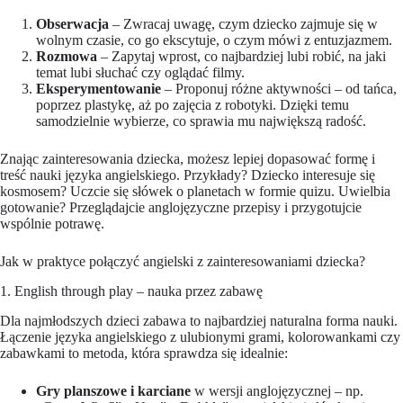
Obserwacja
– Zwracaj uwagę, czym dziecko zajmuje się w
wolnym czasie, co go ekscytuje, o czym mówi z entuzjazmem.
Rozmowa
– Zapytaj wprost, co najbardziej lubi robić, na jaki
temat lubi słuchać czy oglądać filmy.
Eksperymentowanie
– Proponuj różne aktywności – od tańca,
poprzez plastykę, aż po zajęcia z robotyki. Dzięki temu
samodzielnie wybierze, co sprawia mu największą radość.
Znając zainteresowania dziecka, możesz lepiej dopasować formę i
treść nauki języka angielskiego. Przykłady? Dziecko interesuje się
kosmosem? Uczcie się słówek o planetach w formie quizu. Uwielbia
gotowanie? Przeglądajcie anglojęzyczne przepisy i przygotujcie
wspólnie potrawę.
Jak w praktyce połączyć angielski z zainteresowaniami dziecka?
1. English through play – nauka przez zabawę
Dla najmłodszych dzieci zabawa to najbardziej naturalna forma nauki.
Łączenie języka angielskiego z ulubionymi grami, kolorowankami czy
zabawkami to metoda, która sprawdza się idealnie:
Gry planszowe i karciane
w wersji anglojęzycznej – np.