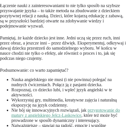
Łączenie nauki z zainteresowaniami to nie tylko sposób na szybsze
przyswajanie języka – to także metoda na zbudowanie z dzieckiem
pozytywnej relacji z nauką. Dzieci, które kojarzą edukację z zabawą,
są w przyszłości bardziej otwarte na zdobywanie wiedzy i
podejmowanie wyzwań.
Pamiętaj, że każde dziecko jest inne. Jedni uczą się przez ruch, inni
przez obraz, a jeszcze inni – przez dźwięk. Eksperymentuj, odkrywaj i
dawaj dziecku przestrzeń do samodzielnego wyboru. W końcu w
nauce chodzi nie tylko o efekty, ale również o proces i to, jak się
podczas niego czujemy.
Podsumowanie: co warto zapamiętać?
Nauka angielskiego nie musi (i nie powinna) polegać na
nudnych ćwiczeniach. Połącz ją z pasjami dziecka.
Rozpoznaj, co dziecko lubi, i wpleć język angielski w te
aktywności.
Wykorzystaj gry, multimedia, kreatywne zajęcia i naturalną
ekspozycję na język codzienny.
Nie bój się innowacyjnych rozwiązań, jak
przygotowanie do
matury z angielskiego Jelcz-Laskowice
, które też może być
prowadzone w sposób dynamiczny i interesujący.
Najważniejsze – stawiaj na radość, emocje i wspólne