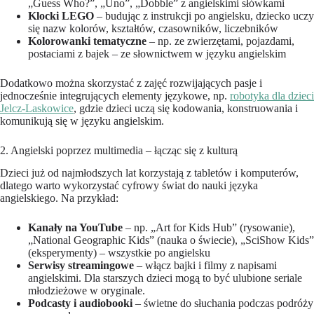
„Guess Who?”, „Uno”, „Dobble” z angielskimi słówkami
Klocki LEGO
– budując z instrukcji po angielsku, dziecko uczy
się nazw kolorów, kształtów, czasowników, liczebników
Kolorowanki tematyczne
– np. ze zwierzętami, pojazdami,
postaciami z bajek – ze słownictwem w języku angielskim
Dodatkowo można skorzystać z zajęć rozwijających pasje i
jednocześnie integrujących elementy językowe, np.
robotyka dla dzieci
Jelcz-Laskowice
, gdzie dzieci uczą się kodowania, konstruowania i
komunikują się w języku angielskim.
2. Angielski poprzez multimedia – łącząc się z kulturą
Dzieci już od najmłodszych lat korzystają z tabletów i komputerów,
dlatego warto wykorzystać cyfrowy świat do nauki języka
angielskiego. Na przykład:
Kanały na YouTube
– np. „Art for Kids Hub” (rysowanie),
„National Geographic Kids” (nauka o świecie), „SciShow Kids”
(eksperymenty) – wszystkie po angielsku
Serwisy streamingowe
– włącz bajki i filmy z napisami
angielskimi. Dla starszych dzieci mogą to być ulubione seriale
młodzieżowe w oryginale.
Podcasty i audiobooki
– świetne do słuchania podczas podróży