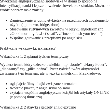
Stworzenie anglojęzycznego środowiska w domu to sposób na
intensyfikację nauki i lepsze utrwalenie słówek oraz struktur. Można to
zrobić poprzez małe zmiany:
Zamieszczenie w domu etykietek na przedmiotach codziennego
użytku (np. mirror, fridge, door)
Stosowanie
rutynowych zwrotów
w języku angielskim (np.
„Good morning!”, „Let’s eat!”, „Time to brush your teeth.”)
Wspólne gotowanie z przepisami po angielsku
Praktyczne wskazówki: jak zacząć?
Wskazówka 1: Zaplanuj tydzień tematyczny
Wybierz temat, który dziecko uwielbia – np. „konie”, „Harry Potter”,
„dinozaury” czy „piłka nożna”. Przez tydzień twórz aktywności
związane z tym tematem, ale w języku angielskim. Przykładowo:
oglądajcie filmy i bajki związane z tematem
twórzcie plakaty z angielskimi opisami
czytajcie wspólnie anglojęzyczne książki lub artykuły ONLINE
(z pomocą tłumacza)
Wskazówka 2: Zabawki i gadżety anglojęzyczne