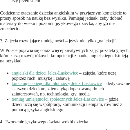
czy przed snem.
Codzienne otaczanie dziecka angielskim w przyjaznym kontekście to
prosty sposób na naukę bez wysiłku. Pamiętaj jednak, żeby dobrać
materiały do wieku i poziomu językowego dziecka, aby go nie
zniechęcić.
3. Zajęcia rozwijające umiejętności – język nie tylko „na lekcji”
W Polsce pojawia się coraz więcej kreatywnych zajęć pozalekcyjnych,
które łączą rozwój różnych kompetencji z nauką angielskiego. Istnieją
na przykład:
angielski dla dzieci Jelcz-Laskowice
– zajęcia, które uczą
poprzez ruch, muzykę i zabawę
kurs angielskiego dla młodzieży Jelcz-Laskowice
– dedykowane
starszym dzieciom, z tematyką dopasowaną do ich
zainteresowań, np. technologia, gry, media
trening umiejętności społecznych Jelcz-Laskowice
– gdzie
dzieci uczą się współpracy, komunikacji i empatii, również z
pomocą języka angielskiego
4. Tworzenie językowego świata wokół dziecka