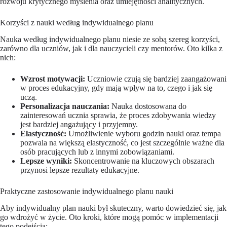
rozwoju krytycznego myślenia oraz umiejętności analitycznych.
Korzyści z nauki według indywidualnego planu
Nauka według indywidualnego planu niesie ze sobą szereg korzyści,
zarówno dla uczniów, jak i dla nauczycieli czy mentorów. Oto kilka z
nich:
Wzrost motywacji:
Uczniowie czują się bardziej zaangażowani
w proces edukacyjny, gdy mają wpływ na to, czego i jak się
uczą.
Personalizacja nauczania:
Nauka dostosowana do
zainteresowań ucznia sprawia, że proces zdobywania wiedzy
jest bardziej angażujący i przyjemny.
Elastyczność:
Umożliwienie wyboru godzin nauki oraz tempa
pozwala na większą elastyczność, co jest szczególnie ważne dla
osób pracujących lub z innymi zobowiązaniami.
Lepsze wyniki:
Skoncentrowanie na kluczowych obszarach
przynosi lepsze rezultaty edukacyjne.
Praktyczne zastosowanie indywidualnego planu nauki
Aby indywidualny plan nauki był skuteczny, warto dowiedzieć się, jak
go wdrożyć w życie. Oto kroki, które mogą pomóc w implementacji
tego podejścia: