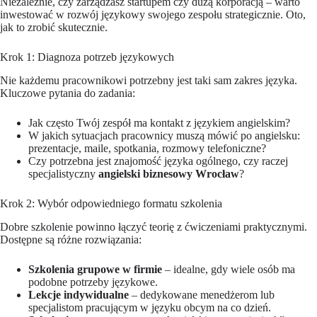
Niezależnie, czy zarządzasz startupem czy dużą korporacją – warto
inwestować w rozwój językowy swojego zespołu strategicznie. Oto,
jak to zrobić skutecznie.
Krok 1: Diagnoza potrzeb językowych
Nie każdemu pracownikowi potrzebny jest taki sam zakres języka.
Kluczowe pytania do zadania:
Jak często Twój zespół ma kontakt z językiem angielskim?
W jakich sytuacjach pracownicy muszą mówić po angielsku:
prezentacje, maile, spotkania, rozmowy telefoniczne?
Czy potrzebna jest znajomość języka ogólnego, czy raczej
specjalistyczny
angielski biznesowy Wrocław
?
Krok 2: Wybór odpowiedniego formatu szkolenia
Dobre szkolenie powinno łączyć teorię z ćwiczeniami praktycznymi.
Dostępne są różne rozwiązania:
Szkolenia grupowe w firmie
– idealne, gdy wiele osób ma
podobne potrzeby językowe.
Lekcje indywidualne
– dedykowane menedżerom lub
specjalistom pracującym w języku obcym na co dzień.