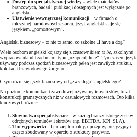
Dostęp do specjalistycznej wiedzy
– wiele materiałów
branżowych, badań i publikacji dostępnych jest wyłącznie po
angielsku.
Ułatwienie wewnętrznej komunikacji
– w firmach o
mieszanej narodowości zespołu, język angielski staje się
językiem. „pomostowym”.
Angielski biznesowy – to nie to samo, co szkolne „I have a dog”
Wielu osobom angielski kojarzy się z czasownikiem
to be
, szkolnymi
wypracowaniami i zadaniami typu „uzupełnij lukę”. Tymczasem język
używany podczas spotkań biznesowych pełen jest zawiłych struktur,
kolokacji i zawodowego żargonu.
Czym różni się język biznesowy od „zwykłego” angielskiego?
Na poziomie komunikacji zawodowej używamy innych słów, fraz i
konstrukcji gramatycznych niż w casualowych rozmowach. Oto kilka
kluczowych różnic:
Słownictwo specjalistyczne
– w każdej branży istnieje zestaw
odrębnych terminów i skrótów (np. EBITDA, KPI, SLA).
Ton wypowiedzi
– bardziej formalny, uprzejmy, precyzyjny i
często zbudowany w oparciu o struktury pasywne.