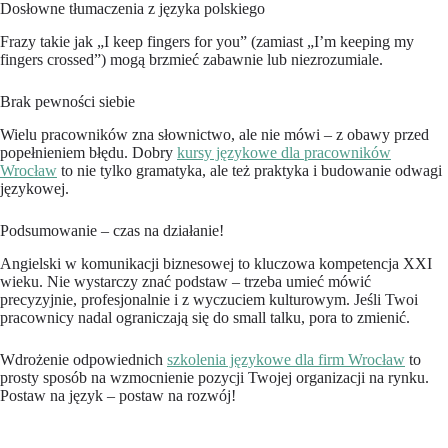
Dosłowne tłumaczenia z języka polskiego
Frazy takie jak „I keep fingers for you” (zamiast „I’m keeping my
fingers crossed”) mogą brzmieć zabawnie lub niezrozumiale.
Brak pewności siebie
Wielu pracowników zna słownictwo, ale nie mówi – z obawy przed
popełnieniem błędu. Dobry
kursy językowe dla pracowników
Wrocław
to nie tylko gramatyka, ale też praktyka i budowanie odwagi
językowej.
Podsumowanie – czas na działanie!
Angielski w komunikacji biznesowej to kluczowa kompetencja XXI
wieku. Nie wystarczy znać podstaw – trzeba umieć mówić
precyzyjnie, profesjonalnie i z wyczuciem kulturowym. Jeśli Twoi
pracownicy nadal ograniczają się do small talku, pora to zmienić.
Wdrożenie odpowiednich
szkolenia językowe dla firm Wrocław
to
prosty sposób na wzmocnienie pozycji Twojej organizacji na rynku.
Postaw na język – postaw na rozwój!