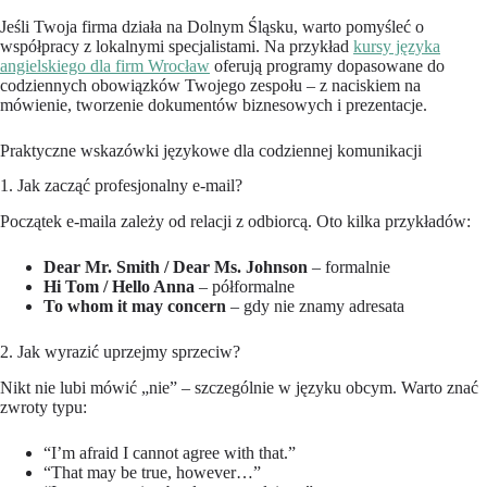
Jeśli Twoja firma działa na Dolnym Śląsku, warto pomyśleć o
współpracy z lokalnymi specjalistami. Na przykład
kursy języka
angielskiego dla firm Wrocław
oferują programy dopasowane do
codziennych obowiązków Twojego zespołu – z naciskiem na
mówienie, tworzenie dokumentów biznesowych i prezentacje.
Praktyczne wskazówki językowe dla codziennej komunikacji
1. Jak zacząć profesjonalny e-mail?
Początek e-maila zależy od relacji z odbiorcą. Oto kilka przykładów:
Dear Mr. Smith / Dear Ms. Johnson
– formalnie
Hi Tom / Hello Anna
– półformalne
To whom it may concern
– gdy nie znamy adresata
2. Jak wyrazić uprzejmy sprzeciw?
Nikt nie lubi mówić „nie” – szczególnie w języku obcym. Warto znać
zwroty typu:
“I’m afraid I cannot agree with that.”
“That may be true, however…”