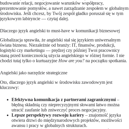
budowanie relacji, negocjowanie warunków współpracy,
prezentowanie pomysłów, a nawet zarządzanie zespołem w globalnym
środowisku. Jeśli chcesz, by Twój zespół gładko poruszał się w tym
językowym labiryncie — czytaj dalej.
Dlaczego język angielski to must-have w komunikacji biznesowej
Globalizacja sprawiła, że angielski stał się językiem uniwersalnym
świata biznesu. Niezależnie od branży: IT, finansów, produkcji,
logistyki czy marketingu — prędzej czy później Twoi pracownicy
staną przed koniecznością użycia angielskiego w różnej formie. I nie
chodzi tutaj tylko o kurtuazyjne
How are you?
na początku spotkania.
Angielski jako narzędzie strategiczne
Oto, dlaczego język angielski w środowisku zawodowym jest
kluczowy:
Efektywna komunikacja z partnerami zagranicznymi
–
błędną składnią czy nieprecyzyjnymi słowami łatwo można
utracić zaufanie lub zniweczyć proces negocjacyjny.
Lepsze perspektywy rozwoju kariery
– znajomość języka
otwiera drzwi do międzynarodowych projektów, możliwości
awansu i pracy w globalnych strukturach.