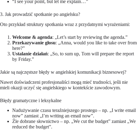
“I see your point, but let me explain…”
3. Jak prowadzić spotkanie po angielsku?
Oto przykład struktury spotkania wraz z przydatnymi wyrażeniami:
Welcome & agenda
: „Let’s start by reviewing the agenda.”
Przekazywanie głosu
: „Anna, would you like to take over from
here?”
Ustalanie działań
: „So, to sum up, Tom will prepare the report
by Friday.”
Jakie są najczęstsze błędy w angielskiej komunikacji biznesowej?
Nawet doświadczeni profesjonaliści mogą mieć trudności, jeśli nie
mieli okazji uczyć się angielskiego w kontekście zawodowym.
Błędy gramatyczne i leksykalne
Nadużywanie czasu teraźniejszego prostego – np. „I write email
now” zamiast „I’m writing an email now”.
Źle dobrane słownictwo – np. „We cut the budget” zamiast „We
reduced the budget”.