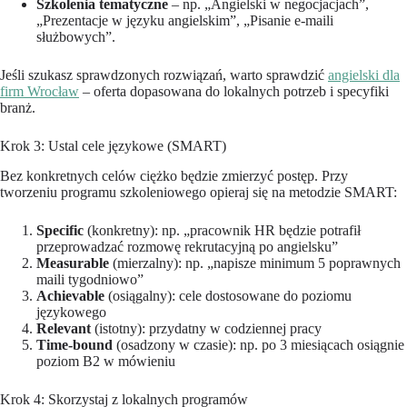
Szkolenia tematyczne
– np. „Angielski w negocjacjach”,
„Prezentacje w języku angielskim”, „Pisanie e-maili
służbowych”.
Jeśli szukasz sprawdzonych rozwiązań, warto sprawdzić
angielski dla
firm Wrocław
– oferta dopasowana do lokalnych potrzeb i specyfiki
branż.
Krok 3: Ustal cele językowe (SMART)
Bez konkretnych celów ciężko będzie zmierzyć postęp. Przy
tworzeniu programu szkoleniowego opieraj się na metodzie SMART:
Specific
(konkretny): np. „pracownik HR będzie potrafił
przeprowadzać rozmowę rekrutacyjną po angielsku”
Measurable
(mierzalny): np. „napisze minimum 5 poprawnych
maili tygodniowo”
Achievable
(osiągalny): cele dostosowane do poziomu
językowego
Relevant
(istotny): przydatny w codziennej pracy
Time-bound
(osadzony w czasie): np. po 3 miesiącach osiągnie
poziom B2 w mówieniu
Krok 4: Skorzystaj z lokalnych programów