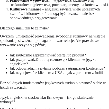
Planowanie wypowiedzi
– wypowiedzi biznesowe są
strukturalne: najpierw teza, potem argumenty, na końcu wnioski.
Kulturowe niuanse
– angielski zawiera wiele uprzejmych
zwrotów i idiomów, które mogą być niezrozumiałe bez
odpowiedniego przygotowania.
Dlaczego small talk to za mało?
Owszem, umiejętność prowadzenia swobodnej rozmowy na wstępie
spotkania jest ważna – pomaga budować relacje. Ale prawdziwe
wyzwanie zaczyna się później:
Jak skutecznie zaprezentować ofertę lub produkt?
Jak przeprowadzić trudną rozmowę z klientem w języku
angielskim?
Jak odpowiadać na pytania podczas zagranicznej konferencji?
Jak negocjować z klientem z USA, a jak z partnerem z Indii?
Bez solidnych fundamentów językowych trudno o pewność siebie w
takich sytuacjach.
Język angielski w środowisku firmowym – jak go skutecznie
wdrożyć?