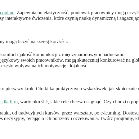
m online
. Zapewnia on elastyczność, ponieważ pracownicy mogą uczyć s
czy interaktywne ćwiczenia, które czynią naukę dynamiczną i angażując
rmy mogą liczyć na szereg korzyści:
komfort i jakość komunikacji z międzynarodowymi partnerami.
ój językowy swoich pracowników, mogą skuteczniej konkurować na gl
często wpływa na ich motywację i lojalność.
ko pierwszy krok. Oto kilka praktycznych wskazówek, jak skutecznie r
 dla firm
, warto określić, jakie cele chcesz osiągnąć. Czy chodzi o p
auki, od tradycyjnych kursów, przez warsztaty, po e-learning. Dostosu
 decyzyjny, pytając o ich potrzeby i oczekiwania. Twórz programy, któ