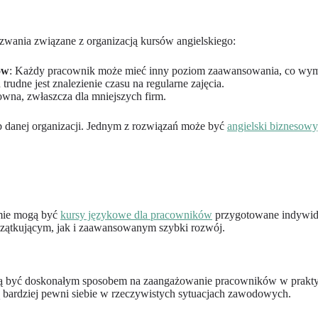
zwania związane z organizacją kursów angielskiego:
ów
: Każdy pracownik może mieć inny poziom zaawansowania, co wymag
dne jest znalezienie czasu na regularne zajęcia.
wna, zwłaszcza dla mniejszych firm.
b danej organizacji. Jednym z rozwiązań może być
angielski biznesowy
mie mogą być
kursy językowe dla pracowników
przygotowane indywidu
zątkującym, jak i zaawansowanym szybki rozwój.
 mogą być doskonałym sposobem na zaangażowanie pracowników w pra
dą bardziej pewni siebie w rzeczywistych sytuacjach zawodowych.