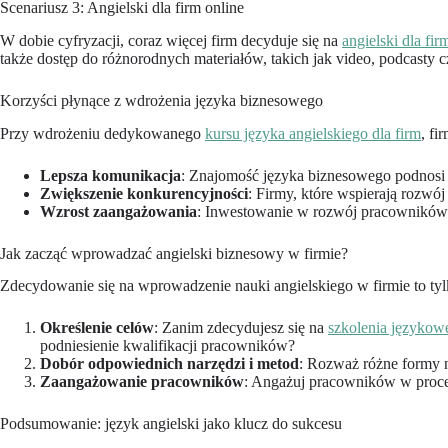
Scenariusz 3: Angielski dla firm online
W dobie cyfryzacji, coraz więcej firm decyduje się na
angielski dla fir
także dostęp do różnorodnych materiałów, takich jak video, podcasty 
Korzyści płynące z wdrożenia języka biznesowego
Przy wdrożeniu dedykowanego
kursu języka angielskiego dla firm
, fi
Lepsza komunikacja
: Znajomość języka biznesowego podnosi 
Zwiększenie konkurencyjności
: Firmy, które wspierają rozw
Wzrost zaangażowania
: Inwestowanie w rozwój pracowników 
Jak zacząć wprowadzać angielski biznesowy w firmie?
Zdecydowanie się na wprowadzenie nauki angielskiego w firmie to tyl
Określenie celów
: Zanim zdecydujesz się na
szkolenia językowe
podniesienie kwalifikacji pracowników?
Dobór odpowiednich narzędzi i metod
: Rozważ różne formy n
Zaangażowanie pracowników
: Angażuj pracowników w proces
Podsumowanie: język angielski jako klucz do sukcesu