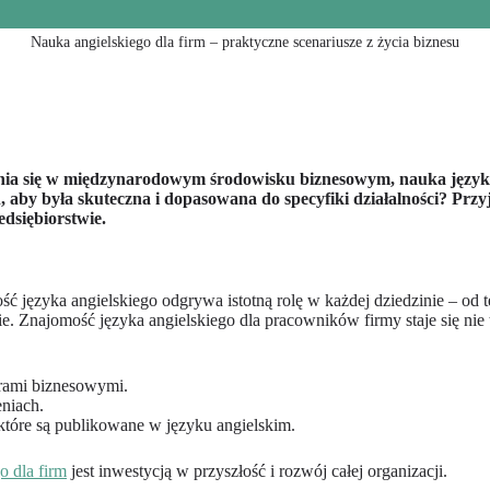
Nauka angielskiego dla firm – praktyczne scenariusze z życia biznesu
ania się w międzynarodowym środowisku biznesowym, nauka języka
 aby była skuteczna i dopasowana do specyfiki działalności? Przy
siębiorstwie.
 języka angielskiego odgrywa istotną rolę w każdej dziedzinie – od tec
ecie. Znajomość języka angielskiego dla pracowników firmy staje się 
erami biznesowymi.
niach.
 które są publikowane w języku angielskim.
o dla firm
jest inwestycją w przyszłość i rozwój całej organizacji.