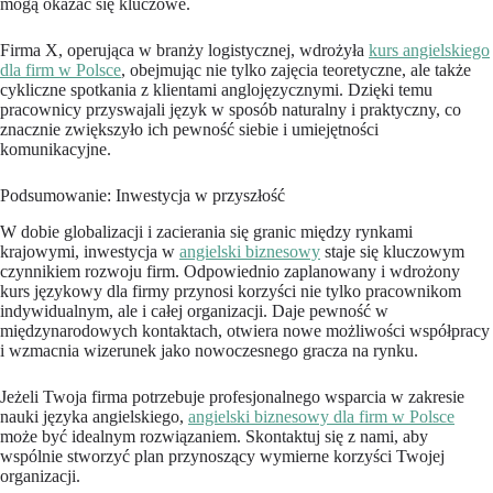
mogą okazać się kluczowe.
Firma X, operująca w branży logistycznej, wdrożyła
kurs angielskiego
dla firm w Polsce
, obejmując nie tylko zajęcia teoretyczne, ale także
cykliczne spotkania z klientami anglojęzycznymi. Dzięki temu
pracownicy przyswajali język w sposób naturalny i praktyczny, co
znacznie zwiększyło ich pewność siebie i umiejętności
komunikacyjne.
Podsumowanie: Inwestycja w przyszłość
W dobie globalizacji i zacierania się granic między rynkami
krajowymi, inwestycja w
angielski biznesowy
staje się kluczowym
czynnikiem rozwoju firm. Odpowiednio zaplanowany i wdrożony
kurs językowy dla firmy przynosi korzyści nie tylko pracownikom
indywidualnym, ale i całej organizacji. Daje pewność w
międzynarodowych kontaktach, otwiera nowe możliwości współpracy
i wzmacnia wizerunek jako nowoczesnego gracza na rynku.
Jeżeli Twoja firma potrzebuje profesjonalnego wsparcia w zakresie
nauki języka angielskiego,
angielski biznesowy dla firm w Polsce
może być idealnym rozwiązaniem. Skontaktuj się z nami, aby
wspólnie stworzyć plan przynoszący wymierne korzyści Twojej
organizacji.