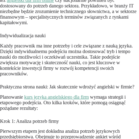
też
angielski dla firm online
czy stacjonarnie powinien być
dostosowany do potrzeb danego sektora. Przykładowo, w branży IT
niezbędne będzie zrozumienie technicznego słownictwa, a w sektorze
finansowym – specjalistycznych terminów związanych z rynkami
kapitałowymi.
Indywidualizacja nauki
Każdy pracownik ma inne potrzeby i cele związane z nauką języka.
Dzięki indywidualnemu podejściu można dostosować tryb i tempo
nauki do możliwości i oczekiwań uczestnika. Takie podejście
zwiększa motywację i skuteczność nauki, co jest kluczowe w
kontekście inwestycji firmy w rozwój kompetencji swoich
pracowników.
Praktyczna strona nauki: Jak skutecznie wdrożyć angielski w firmie?
Planowanie
kurs języka angielskiego dla firm
wymaga strategii i
etapowego podejścia. Oto kilka kroków, które pomogą osiągnąć
pożądane rezultaty:
Krok 1: Analiza potrzeb firmy
Pierwszym etapem jest dokładna analiza potrzeb językowych
przedsiębiorstwa. Obejmuje to przeprowadzenie ankiet wśród