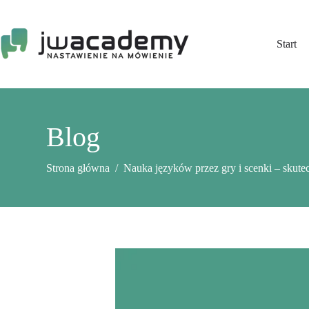
Przejdź
do
treści
Start
Blog
Strona główna
/
Nauka języków przez gry i scenki – skute