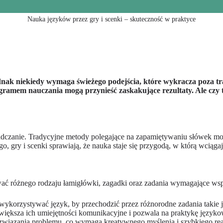
Nauka języków przez gry i scenki – skuteczność w praktyce
nak niekiedy wymaga świeżego podejścia, które wykracza poza tra
ogramem nauczania mogą przynieść zaskakujące rezultaty. Ale czy
adczanie. Tradycyjne metody polegające na zapamiętywaniu słówek mog
 gry i scenki sprawiają, że nauka staje się przygodą, w którą wciągaj
ć różnego rodzaju łamigłówki, zagadki oraz zadania wymagające wspó
ykorzystywać język, by przechodzić przez różnorodne zadania takie ja
większa ich umiejętności komunikacyjne i pozwala na praktykę języko
ozwiązania problemu, co wymaga kreatywnego myślenia i szybkiego r