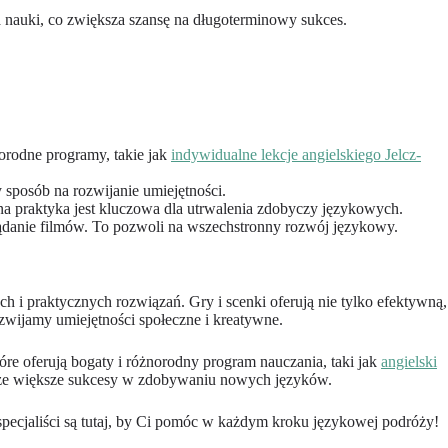
 nauki, co zwiększa szansę na długoterminowy sukces.
orodne programy, takie jak
indywidualne lekcje angielskiego Jelcz-
 sposób na rozwijanie umiejętności.
a praktyka jest kluczowa dla utrwalenia zdobyczy językowych.
glądanie filmów. To pozwoli na wszechstronny rozwój językowy.
 i praktycznych rozwiązań. Gry i scenki oferują nie tylko efektywną,
zwijamy umiejętności społeczne i kreatywne.
e oferują bogaty i różnorodny program nauczania, taki jak
angielski
szcze większe sukcesy w zdobywaniu nowych języków.
specjaliści są tutaj, by Ci pomóc w każdym kroku językowej podróży!