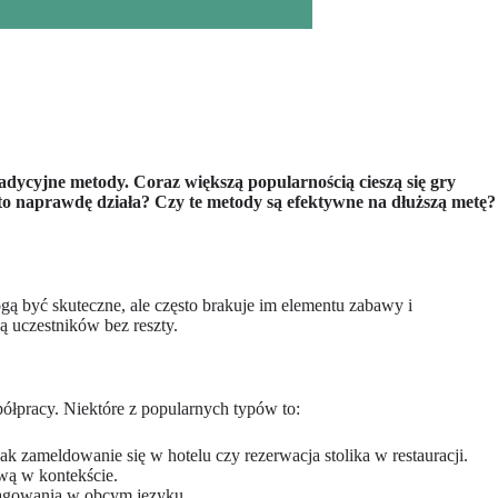
dycyjne metody. Coraz większą popularnością cieszą się gry
 to naprawdę działa? Czy te metody są efektywne na dłuższą metę?
ą być skuteczne, ale często brakuje im elementu zabawy i
ą uczestników bez reszty.
łpracy. Niektóre z popularnych typów to:
k zameldowanie się w hotelu czy rezerwacja stolika w restauracji.
wą w kontekście.
eagowania w obcym języku.