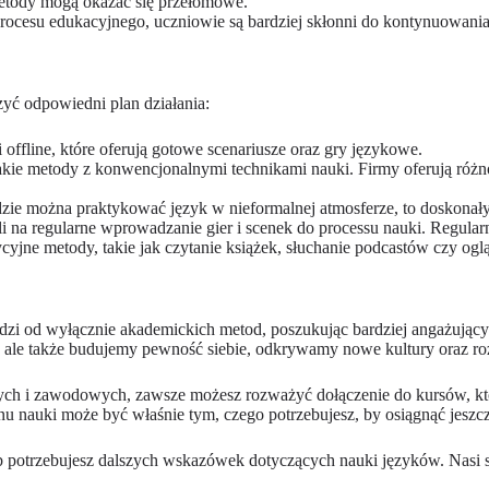
metody mogą okazać się przełomowe.
ocesu edukacyjnego, uczniowie są bardziej skłonni do kontynuowania
zyć odpowiedni plan działania:
i offline, które oferują gotowe scenariusze oraz gry językowe.
takie metody z konwencjonalnymi technikami nauki. Firmy oferują różn
zie można praktykować język w nieformalnej atmosferze, to doskonały
na regularne wprowadzanie gier i scenek do processu nauki. Regularn
ycyjne metody, takie jak czytanie książek, słuchanie podcastów czy o
zi od wyłącznie akademickich metod, poszukując bardziej angażujących
, ale także budujemy pewność siebie, odkrywamy nowe kultury oraz ro
ych i zawodowych, zawsze możesz rozważyć dołączenie do kursów, któr
anu nauki może być właśnie tym, czego potrzebujesz, by osiągnąć je
lub potrzebujesz dalszych wskazówek dotyczących nauki języków. Nasi 