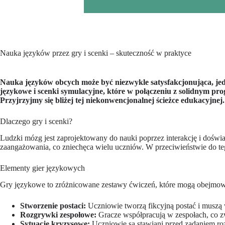
Nauka języków przez gry i scenki – skuteczność w praktyce
Nauka języków obcych może być niezwykle satysfakcjonująca, jed
językowe i scenki symulacyjne, które w połączeniu z solidnym pr
Przyjrzyjmy się bliżej tej niekonwencjonalnej ścieżce edukacyjnej.
Dlaczego gry i scenki?
Ludzki mózg jest zaprojektowany do nauki poprzez interakcję i doświ
zaangażowania, co zniechęca wielu uczniów. W przeciwieństwie do tego,
Elementy gier językowych
Gry językowe to zróżnicowane zestawy ćwiczeń, które mogą obejmowa
Stworzenie postaci:
Uczniowie tworzą fikcyjną postać i muszą w
Rozgrywki zespołowe:
Gracze współpracują w zespołach, co z
Sytuacje kryzysowe:
Uczniowie są stawiani przed zadaniem r