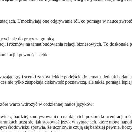
ytuacjach. Umożliwiają one odgrywanie ról, co pomaga w nauce zwrot
cych się do pracy za granicą.
cji i rozmów na temat budowania relacji biznesowych. To doskonałe p
ikacji i pewności siebie.
żając gry i scenki za zbyt lekkie podejście do tematu. Jednak badania
ces nie tylko zaspokaja ciekawość poznawczą, ale także pomaga lepiej
, które warto wdrożyć w codziennej nauce języków:
iowie są bardziej zmotywowani do nauki, a ich poziom koncentracji rośn
unkach uczą się, jak stosować język w sytuacjach, które mogą napo
m środowisku sprawia, że uczniowie czują się bardziej pewnie, korzys