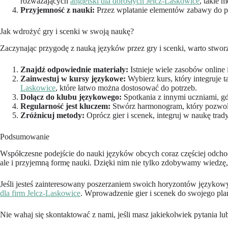
rozważających
angielski dla dorosłych Jelcz-Laskowice
, takie 
Przyjemność z nauki:
Przez wplatanie elementów zabawy do pr
Jak wdrożyć gry i scenki w swoją naukę?
Zaczynając przygodę z nauką języków przez gry i scenki, warto stwor
Znajdź odpowiednie materiały:
Istnieje wiele zasobów online 
Zainwestuj w kursy językowe:
Wybierz kurs, który integruje 
Laskowice
, które łatwo można dostosować do potrzeb.
Dołącz do klubu językowego:
Spotkania z innymi uczniami, gd
Regularność jest kluczem:
Stwórz harmonogram, który pozwoli 
Zróżnicuj metody:
Oprócz gier i scenek, integruj w naukę trad
Podsumowanie
Współczesne podejście do nauki języków obcych coraz częściej odchod
ale i przyjemną formę nauki. Dzięki nim nie tylko zdobywamy wiedzę
Jeśli jesteś zainteresowany poszerzaniem swoich horyzontów językow
dla firm Jelcz-Laskowice
. Wprowadzenie gier i scenek do swojego pl
Nie wahaj się skontaktować z nami, jeśli masz jakiekolwiek pytania 