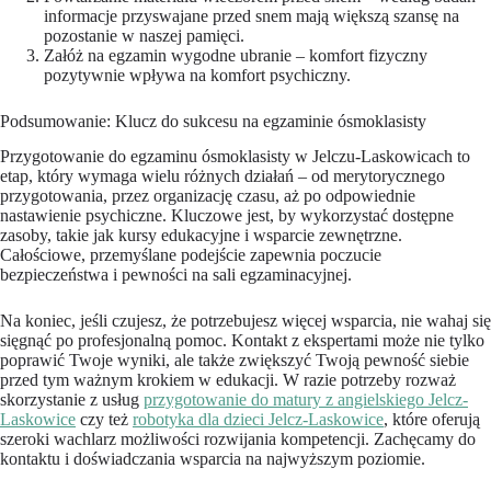
informacje przyswajane przed snem mają większą szansę na
pozostanie w naszej pamięci.
Załóż na egzamin wygodne ubranie – komfort fizyczny
pozytywnie wpływa na komfort psychiczny.
Podsumowanie: Klucz do sukcesu na egzaminie ósmoklasisty
Przygotowanie do egzaminu ósmoklasisty w Jelczu-Laskowicach to
etap, który wymaga wielu różnych działań – od merytorycznego
przygotowania, przez organizację czasu, aż po odpowiednie
nastawienie psychiczne. Kluczowe jest, by wykorzystać dostępne
zasoby, takie jak kursy edukacyjne i wsparcie zewnętrzne.
Całościowe, przemyślane podejście zapewnia poczucie
bezpieczeństwa i pewności na sali egzaminacyjnej.
Na koniec, jeśli czujesz, że potrzebujesz więcej wsparcia, nie wahaj się
sięgnąć po profesjonalną pomoc. Kontakt z ekspertami może nie tylko
poprawić Twoje wyniki, ale także zwiększyć Twoją pewność siebie
przed tym ważnym krokiem w edukacji. W razie potrzeby rozważ
skorzystanie z usług
przygotowanie do matury z angielskiego Jelcz-
Laskowice
czy też
robotyka dla dzieci Jelcz-Laskowice
, które oferują
szeroki wachlarz możliwości rozwijania kompetencji. Zachęcamy do
kontaktu i doświadczania wsparcia na najwyższym poziomie.