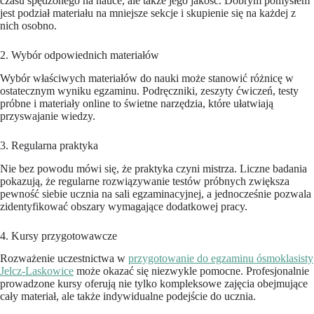
czasu spędzonego na nauce, ale także jego jakość. Dobrym pomysłem
jest podział materiału na mniejsze sekcje i skupienie się na każdej z
nich osobno.
2. Wybór odpowiednich materiałów
Wybór właściwych materiałów do nauki może stanowić różnicę w
ostatecznym wyniku egzaminu. Podręczniki, zeszyty ćwiczeń, testy
próbne i materiały online to świetne narzędzia, które ułatwiają
przyswajanie wiedzy.
3. Regularna praktyka
Nie bez powodu mówi się, że praktyka czyni mistrza. Liczne badania
pokazują, że regularne rozwiązywanie testów próbnych zwiększa
pewność siebie ucznia na sali egzaminacyjnej, a jednocześnie pozwala
zidentyfikować obszary wymagające dodatkowej pracy.
4. Kursy przygotowawcze
Rozważenie uczestnictwa w
przygotowanie do egzaminu ósmoklasisty
Jelcz-Laskowice
może okazać się niezwykle pomocne. Profesjonalnie
prowadzone kursy oferują nie tylko kompleksowe zajęcia obejmujące
cały materiał, ale także indywidualne podejście do ucznia.