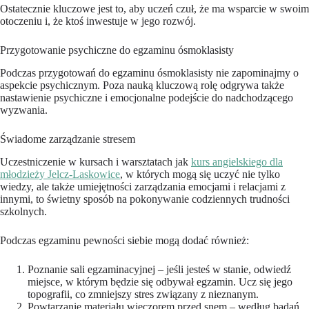
Ostatecznie kluczowe jest to, aby uczeń czuł, że ma wsparcie w swoim
otoczeniu i, że ktoś inwestuje w jego rozwój.
Przygotowanie psychiczne do egzaminu ósmoklasisty
Podczas przygotowań do egzaminu ósmoklasisty nie zapominajmy o
aspekcie psychicznym. Poza nauką kluczową rolę odgrywa także
nastawienie psychiczne i emocjonalne podejście do nadchodzącego
wyzwania.
Świadome zarządzanie stresem
Uczestniczenie w kursach i warsztatach jak
kurs angielskiego dla
młodzieży Jelcz-Laskowice
, w których mogą się uczyć nie tylko
wiedzy, ale także umiejętności zarządzania emocjami i relacjami z
innymi, to świetny sposób na pokonywanie codziennych trudności
szkolnych.
Podczas egzaminu pewności siebie mogą dodać również:
Poznanie sali egzaminacyjnej – jeśli jesteś w stanie, odwiedź
miejsce, w którym będzie się odbywał egzamin. Ucz się jego
topografii, co zmniejszy stres związany z nieznanym.
Powtarzanie materiału wieczorem przed snem – według badań