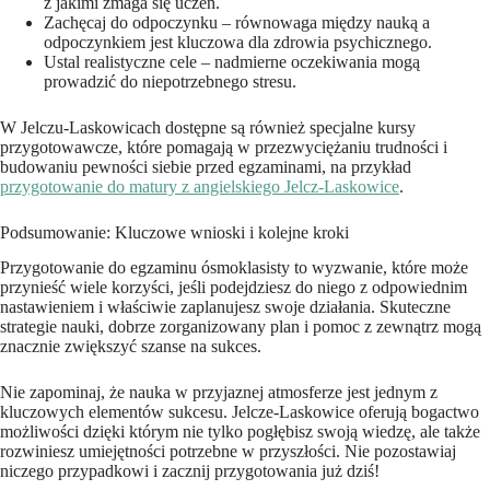
z jakimi zmaga się uczeń.
Zachęcaj do odpoczynku – równowaga między nauką a
odpoczynkiem jest kluczowa dla zdrowia psychicznego.
Ustal realistyczne cele – nadmierne oczekiwania mogą
prowadzić do niepotrzebnego stresu.
W Jelczu-Laskowicach dostępne są również specjalne kursy
przygotowawcze, które pomagają w przezwyciężaniu trudności i
budowaniu pewności siebie przed egzaminami, na przykład
przygotowanie do matury z angielskiego Jelcz-Laskowice
.
Podsumowanie: Kluczowe wnioski i kolejne kroki
Przygotowanie do egzaminu ósmoklasisty to wyzwanie, które może
przynieść wiele korzyści, jeśli podejdziesz do niego z odpowiednim
nastawieniem i właściwie zaplanujesz swoje działania. Skuteczne
strategie nauki, dobrze zorganizowany plan i pomoc z zewnątrz mogą
znacznie zwiększyć szanse na sukces.
Nie zapominaj, że nauka w przyjaznej atmosferze jest jednym z
kluczowych elementów sukcesu. Jelcze-Laskowice oferują bogactwo
możliwości dzięki którym nie tylko pogłębisz swoją wiedzę, ale także
rozwiniesz umiejętności potrzebne w przyszłości. Nie pozostawiaj
niczego przypadkowi i zacznij przygotowania już dziś!