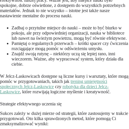
efektywność naszej pracy. Ważne jest, aby miejsce nauki było
spokojne, dobrze oświetlone, z dostępem do wszystkich potrzebnych
materiałów. Jednak to nie wszystko – istotne jest także nasze
nastawienie mentalne do procesu nauki.
Zadbaj o przytulne miejsce do nauki – może to być biurko w
pokoju, ale przy odpowiedniej organizacji, nauka w bibliotece
lub nawet na świeżym powietrzu, mogą być równie efektywne.
Pamiętaj o regularnych przerwach – krótki spacer czy ćwiczenia
rozciągające mogą pomóc w odświeżeniu umysłu.
Znajdź swoją rutynę – niektórzy uczą się lepiej rano, inni
wieczorem. Ważne, aby wypracować system, który działa dla
ciebie.
W Jelcz-Laskowicach dostępne są liczne kursy i warsztaty, które mogą
pomóc w przygotowaniach, takich jak
trening umiejętności
społecznych Jelcz-Laskowice
czy
robotyka dla dzieci Jelcz-
Laskowice
, które rozwijają logiczne myślenie i kreatywność.
Strategie efektywnego uczenia się
Sukces zależy w dużej mierze od strategii, które zastosujemy w trakcie
przygotowań. Oto kilka sprawdzonych metod, które pomogą Ci
zmaksymalizować wyniki: