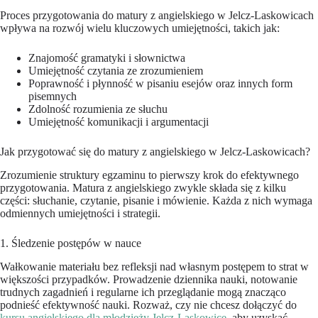
Proces przygotowania do matury z angielskiego w Jelcz-Laskowicach
wpływa na rozwój wielu kluczowych umiejętności, takich jak:
Znajomość gramatyki i słownictwa
Umiejętność czytania ze zrozumieniem
Poprawność i płynność w pisaniu esejów oraz innych form
pisemnych
Zdolność rozumienia ze słuchu
Umiejętność komunikacji i argumentacji
Jak przygotować się do matury z angielskiego w Jelcz-Laskowicach?
Zrozumienie struktury egzaminu to pierwszy krok do efektywnego
przygotowania. Matura z angielskiego zwykle składa się z kilku
części: słuchanie, czytanie, pisanie i mówienie. Każda z nich wymaga
odmiennych umiejętności i strategii.
1. Śledzenie postępów w nauce
Wałkowanie materiału bez refleksji nad własnym postępem to strat w
większości przypadków. Prowadzenie dziennika nauki, notowanie
trudnych zagadnień i regularne ich przeglądanie mogą znacząco
podnieść efektywność nauki. Rozważ, czy nie chcesz dołączyć do
kursu angielskiego dla młodzieży Jelcz-Laskowice
, aby uzyskać