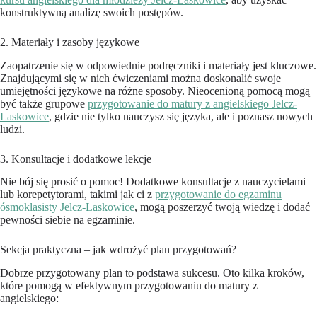
konstruktywną analizę swoich postępów.
2. Materiały i zasoby językowe
Zaopatrzenie się w odpowiednie podręczniki i materiały jest kluczowe.
Znajdującymi się w nich ćwiczeniami można doskonalić swoje
umiejętności językowe na różne sposoby. Nieocenioną pomocą mogą
być także grupowe
przygotowanie do matury z angielskiego Jelcz-
Laskowice
, gdzie nie tylko nauczysz się języka, ale i poznasz nowych
ludzi.
3. Konsultacje i dodatkowe lekcje
Nie bój się prosić o pomoc! Dodatkowe konsultacje z nauczycielami
lub korepetytorami, takimi jak ci z
przygotowanie do egzaminu
ósmoklasisty Jelcz-Laskowice
, mogą poszerzyć twoją wiedzę i dodać
pewności siebie na egzaminie.
Sekcja praktyczna – jak wdrożyć plan przygotowań?
Dobrze przygotowany plan to podstawa sukcesu. Oto kilka kroków,
które pomogą w efektywnym przygotowaniu do matury z
angielskiego: