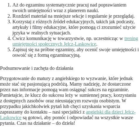
Aż do egzaminu systematycznie pracuj nad poprawianiem
swoich umiejętności wraz z planerem nauki.
Rozdziel materiał na mniejsze sekcje i regularnie je przeglądaj.
Korzystaj z różnych źródeł edukacyjnych, takich jak podcasty,
artykuły i filmy edukacyjne, które pomogą ci zrozumieć użycie
języka w realnych sytuacjach.
Ćwicz komunikację w towarzystwie, np. uczestnicząc w
trening
umiejętności społecznych Jelcz-Laskowice
.
Zapisuj się na próbne egzaminy, aby ocenić swoje umiejętności i
oswoić się z formą egzaminacyjną.
Podsumowanie i zachęta do działania
Przygotowanie do matury z angielskiego to wyzwanie, które jednak
może stać się pasjonującą podróżą. Mamy nadzieję, że dostarczone
przez nas informacje pomogą wam osiągnąć sukces na egzaminie.
Pamietajcie, że klucz do sukcesu leży w sumiennej pracy, korzystaniu
z dostępnych zasobów oraz nieustającym rozwoju osobistym. W
przypadku jakichkolwiek pytań lub chęci uzyskania wsparcia
zapraszamy do kontaktu – nasi specjaliści z
angielski dla dzieci Jelcz-
Laskowice
są gotowi, aby pomóc i odpowiadać na wszystkie wasze
pytania. Czas na działanie – do dzieła!