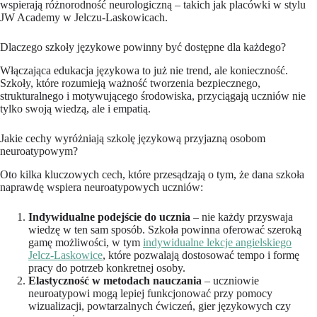
wspierają różnorodność neurologiczną – takich jak placówki w stylu
JW Academy w Jelczu-Laskowicach.
Dlaczego szkoły językowe powinny być dostępne dla każdego?
Włączająca edukacja językowa to już nie trend, ale konieczność.
Szkoły, które rozumieją ważność tworzenia bezpiecznego,
strukturalnego i motywującego środowiska, przyciągają uczniów nie
tylko swoją wiedzą, ale i empatią.
Jakie cechy wyróżniają szkolę językową przyjazną osobom
neuroatypowym?
Oto kilka kluczowych cech, które przesądzają o tym, że dana szkoła
naprawdę wspiera neuroatypowych uczniów:
Indywidualne podejście do ucznia
– nie każdy przyswaja
wiedzę w ten sam sposób. Szkoła powinna oferować szeroką
gamę możliwości, w tym
indywidualne lekcje angielskiego
Jelcz-Laskowice
, które pozwalają dostosować tempo i formę
pracy do potrzeb konkretnej osoby.
Elastyczność w metodach nauczania
– uczniowie
neuroatypowi mogą lepiej funkcjonować przy pomocy
wizualizacji, powtarzalnych ćwiczeń, gier językowych czy