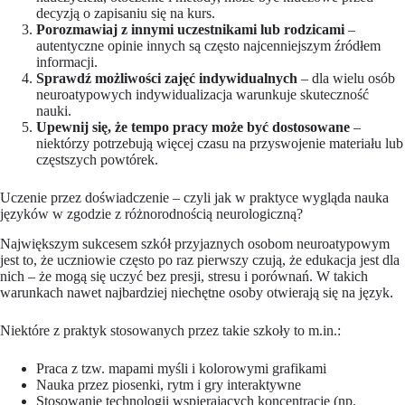
decyzją o zapisaniu się na kurs.
Porozmawiaj z innymi uczestnikami lub rodzicami
–
autentyczne opinie innych są często najcenniejszym źródłem
informacji.
Sprawdź możliwości zajęć indywidualnych
– dla wielu osób
neuroatypowych indywidualizacja warunkuje skuteczność
nauki.
Upewnij się, że tempo pracy może być dostosowane
–
niektórzy potrzebują więcej czasu na przyswojenie materiału lub
częstszych powtórek.
Uczenie przez doświadczenie – czyli jak w praktyce wygląda nauka
języków w zgodzie z różnorodnością neurologiczną?
Największym sukcesem szkół przyjaznych osobom neuroatypowym
jest to, że uczniowie często po raz pierwszy czują, że edukacja jest dla
nich – że mogą się uczyć bez presji, stresu i porównań. W takich
warunkach nawet najbardziej niechętne osoby otwierają się na język.
Niektóre z praktyk stosowanych przez takie szkoły to m.in.:
Praca z tzw. mapami myśli i kolorowymi grafikami
Nauka przez piosenki, rytm i gry interaktywne
Stosowanie technologii wspierających koncentrację (np.