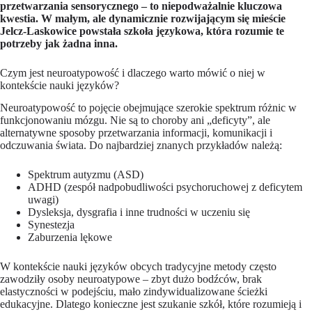
przetwarzania sensorycznego – to niepodważalnie kluczowa
kwestia. W małym, ale dynamicznie rozwijającym się mieście
Jelcz-Laskowice powstała szkoła językowa, która rozumie te
potrzeby jak żadna inna.
Czym jest neuroatypowość i dlaczego warto mówić o niej w
kontekście nauki języków?
Neuroatypowość to pojęcie obejmujące szerokie spektrum różnic w
funkcjonowaniu mózgu. Nie są to choroby ani „deficyty”, ale
alternatywne sposoby przetwarzania informacji, komunikacji i
odczuwania świata. Do najbardziej znanych przykładów należą:
Spektrum autyzmu (ASD)
ADHD (zespół nadpobudliwości psychoruchowej z deficytem
uwagi)
Dysleksja, dysgrafia i inne trudności w uczeniu się
Synestezja
Zaburzenia lękowe
W kontekście nauki języków obcych tradycyjne metody często
zawodziły osoby neuroatypowe – zbyt dużo bodźców, brak
elastyczności w podejściu, mało zindywidualizowane ścieżki
edukacyjne. Dlatego konieczne jest szukanie szkół, które rozumieją i