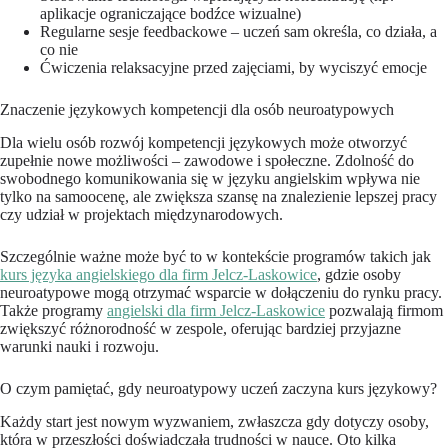
aplikacje ograniczające bodźce wizualne)
Regularne sesje feedbackowe – uczeń sam określa, co działa, a
co nie
Ćwiczenia relaksacyjne przed zajęciami, by wyciszyć emocje
Znaczenie językowych kompetencji dla osób neuroatypowych
Dla wielu osób rozwój kompetencji językowych może otworzyć
zupełnie nowe możliwości – zawodowe i społeczne. Zdolność do
swobodnego komunikowania się w języku angielskim wpływa nie
tylko na samoocenę, ale zwiększa szansę na znalezienie lepszej pracy
czy udział w projektach międzynarodowych.
Szczególnie ważne może być to w kontekście programów takich jak
kurs języka angielskiego dla firm Jelcz-Laskowice
, gdzie osoby
neuroatypowe mogą otrzymać wsparcie w dołączeniu do rynku pracy.
Także programy
angielski dla firm Jelcz-Laskowice
pozwalają firmom
zwiększyć różnorodność w zespole, oferując bardziej przyjazne
warunki nauki i rozwoju.
O czym pamiętać, gdy neuroatypowy uczeń zaczyna kurs językowy?
Każdy start jest nowym wyzwaniem, zwłaszcza gdy dotyczy osoby,
która w przeszłości doświadczała trudności w nauce. Oto kilka