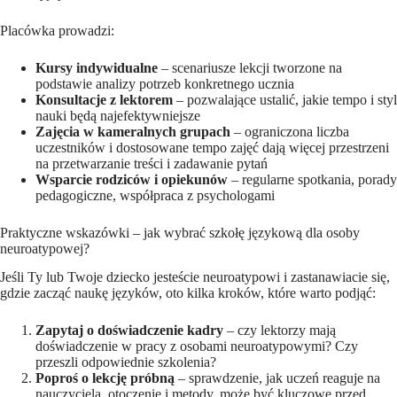
Placówka prowadzi:
Kursy indywidualne
– scenariusze lekcji tworzone na
podstawie analizy potrzeb konkretnego ucznia
Konsultacje z lektorem
– pozwalające ustalić, jakie tempo i styl
nauki będą najefektywniejsze
Zajęcia w kameralnych grupach
– ograniczona liczba
uczestników i dostosowane tempo zajęć dają więcej przestrzeni
na przetwarzanie treści i zadawanie pytań
Wsparcie rodziców i opiekunów
– regularne spotkania, porady
pedagogiczne, współpraca z psychologami
Praktyczne wskazówki – jak wybrać szkołę językową dla osoby
neuroatypowej?
Jeśli Ty lub Twoje dziecko jesteście neuroatypowi i zastanawiacie się,
gdzie zacząć naukę języków, oto kilka kroków, które warto podjąć:
Zapytaj o doświadczenie kadry
– czy lektorzy mają
doświadczenie w pracy z osobami neuroatypowymi? Czy
przeszli odpowiednie szkolenia?
Poproś o lekcję próbną
– sprawdzenie, jak uczeń reaguje na
nauczyciela, otoczenie i metody, może być kluczowe przed