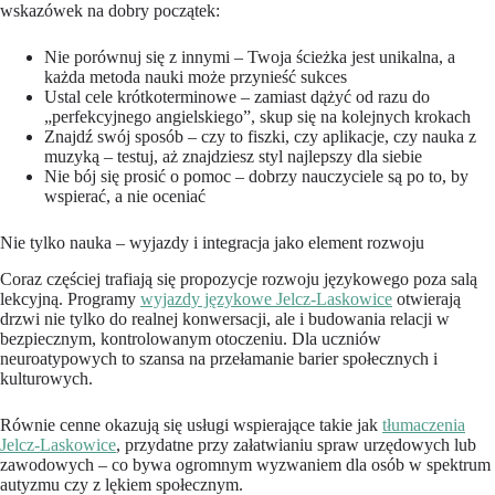
wskazówek na dobry początek:
Nie porównuj się z innymi – Twoja ścieżka jest unikalna, a
każda metoda nauki może przynieść sukces
Ustal cele krótkoterminowe – zamiast dążyć od razu do
„perfekcyjnego angielskiego”, skup się na kolejnych krokach
Znajdź swój sposób – czy to fiszki, czy aplikacje, czy nauka z
muzyką – testuj, aż znajdziesz styl najlepszy dla siebie
Nie bój się prosić o pomoc – dobrzy nauczyciele są po to, by
wspierać, a nie oceniać
Nie tylko nauka – wyjazdy i integracja jako element rozwoju
Coraz częściej trafiają się propozycje rozwoju językowego poza salą
lekcyjną. Programy
wyjazdy językowe Jelcz-Laskowice
otwierają
drzwi nie tylko do realnej konwersacji, ale i budowania relacji w
bezpiecznym, kontrolowanym otoczeniu. Dla uczniów
neuroatypowych to szansa na przełamanie barier społecznych i
kulturowych.
Równie cenne okazują się usługi wspierające takie jak
tłumaczenia
Jelcz-Laskowice
, przydatne przy załatwianiu spraw urzędowych lub
zawodowych – co bywa ogromnym wyzwaniem dla osób w spektrum
autyzmu czy z lękiem społecznym.