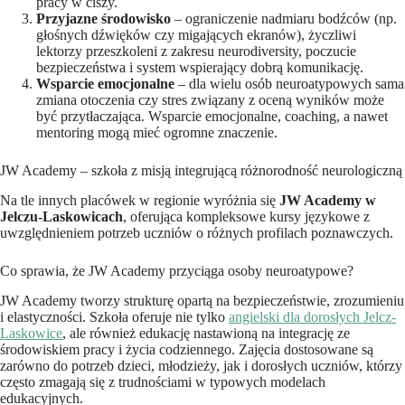
pracy w ciszy.
Przyjazne środowisko
– ograniczenie nadmiaru bodźców (np.
głośnych dźwięków czy migających ekranów), życzliwi
lektorzy przeszkoleni z zakresu neurodiversity, poczucie
bezpieczeństwa i system wspierający dobrą komunikację.
Wsparcie emocjonalne
– dla wielu osób neuroatypowych sama
zmiana otoczenia czy stres związany z oceną wyników może
być przytłaczająca. Wsparcie emocjonalne, coaching, a nawet
mentoring mogą mieć ogromne znaczenie.
JW Academy – szkoła z misją integrującą różnorodność neurologiczną
Na tle innych placówek w regionie wyróżnia się
JW Academy w
Jelczu-Laskowicach
, oferująca kompleksowe kursy językowe z
uwzględnieniem potrzeb uczniów o różnych profilach poznawczych.
Co sprawia, że JW Academy przyciąga osoby neuroatypowe?
JW Academy tworzy strukturę opartą na bezpieczeństwie, zrozumieniu
i elastyczności. Szkoła oferuje nie tylko
angielski dla dorosłych Jelcz-
Laskowice
, ale również edukację nastawioną na integrację ze
środowiskiem pracy i życia codziennego. Zajęcia dostosowane są
zarówno do potrzeb dzieci, młodzieży, jak i dorosłych uczniów, którzy
często zmagają się z trudnościami w typowych modelach
edukacyjnych.