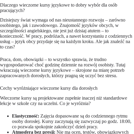
Dlaczego wieczorne kursy językowe to dobry wybór dla osób
pracujących?
Dzisiejszy świat wymaga od nas nieustannego rozwoju – zarówno
osobistego, jak i zawodowego. Znajomość języków obcych, w
szczególności angielskiego, nie jest już dzisiaj atutem – to
konieczność. W pracy, podróżach, a nawet korzystaniu z codziennych
usług – język obcy przydaje się na każdym kroku. Ale jak znaleźć na
to czas?
Praca, dom, obowiązki – to wszystko sprawia, że trudno
wygospodarować choć godzinę dziennie na rozwój osobisty. Tutaj
wkraczają wieczorne kursy językowe – skrojone na miarę potrzeb
zapracowanych dorosłych, którzy pragną się uczyć bez stresu.
Cechy wyróżniające wieczorne kursy dla dorosłych
Wieczorne kursy są projektowane zupełnie inaczej niż standardowe
lekcje w szkole czy na uczelni. Co je wyróżnia?
Elastyczność:
Zajęcia dopasowane są do codziennego rytmu
osoby dorosłej. Kursy zaczynają się zazwyczaj po godz. 18:00,
co pozwala spokojnie zakończyć dzień pracy.
Atmosfera bez presji:
Nie ma ocen, testów, obowiązkowych