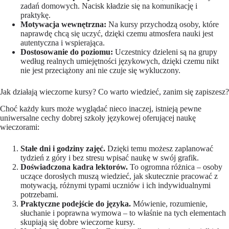
zadań domowych. Nacisk kładzie się na komunikację i
praktykę.
Motywacja wewnętrzna:
Na kursy przychodzą osoby, które
naprawdę chcą się uczyć, dzięki czemu atmosfera nauki jest
autentyczna i wspierająca.
Dostosowanie do poziomu:
Uczestnicy dzieleni są na grupy
według realnych umiejętności językowych, dzięki czemu nikt
nie jest przeciążony ani nie czuje się wykluczony.
Jak działają wieczorne kursy? Co warto wiedzieć, zanim się zapiszesz?
Choć każdy kurs może wyglądać nieco inaczej, istnieją pewne
uniwersalne cechy dobrej szkoły językowej oferującej naukę
wieczorami:
Stałe dni i godziny zajęć.
Dzięki temu możesz zaplanować
tydzień z góry i bez stresu wpisać naukę w swój grafik.
Doświadczona kadra lektorów.
To ogromna różnica – osoby
uczące dorosłych muszą wiedzieć, jak skutecznie pracować z
motywacją, różnymi typami uczniów i ich indywidualnymi
potrzebami.
Praktyczne podejście do języka.
Mówienie, rozumienie,
słuchanie i poprawna wymowa – to właśnie na tych elementach
skupiają się dobre wieczorne kursy.