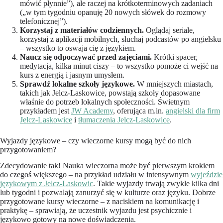
mówić płynnie”), ale raczej na krótkoterminowych zadaniach
(„w tym tygodniu opanuję 20 nowych słówek do rozmowy
telefonicznej”).
Korzystaj z materiałów codziennych.
Oglądaj seriale,
korzystaj z aplikacji mobilnych, słuchaj podcastów po angielsku
– wszystko to oswaja cię z językiem.
Naucz się odpoczywać przed zajęciami.
Krótki spacer,
medytacja, kilka minut ciszy – to wszystko pomoże ci wejść na
kurs z energią i jasnym umysłem.
Sprawdź lokalne szkoły językowe.
W mniejszych miastach,
takich jak Jelcz-Laskowice, powstają szkoły dopasowane
właśnie do potrzeb lokalnych społeczności. Świetnym
przykładem jest
JW Academy
, oferująca m.in.
angielski dla firm
Jelcz-Laskowice
i
tłumaczenia Jelcz-Laskowice
.
Wyjazdy językowe – czy wieczorne kursy mogą być do nich
przygotowaniem?
Zdecydowanie tak! Nauka wieczorna może być pierwszym krokiem
do czegoś większego – na przykład udziału w intensywnym
wyjeździe
językowym z Jelcz-Laskowic
. Takie wyjazdy trwają zwykle kilka dni
lub tygodni i pozwalają zanurzyć się w kulturze oraz języku. Dobrze
przygotowane kursy wieczorne – z naciskiem na komunikację i
praktykę – sprawiają, że uczestnik wyjazdu jest psychicznie i
językowo gotowy na nowe doświadczenia.