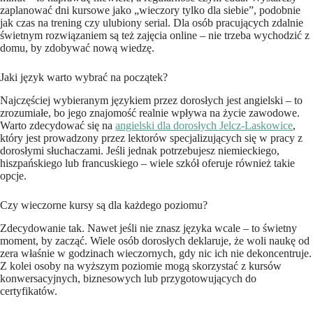
zaplanować dni kursowe jako „wieczory tylko dla siebie”, podobnie
jak czas na trening czy ulubiony serial. Dla osób pracujących zdalnie
świetnym rozwiązaniem są też zajęcia online – nie trzeba wychodzić z
domu, by zdobywać nową wiedzę.
Jaki język warto wybrać na początek?
Najczęściej wybieranym językiem przez dorosłych jest angielski – to
zrozumiałe, bo jego znajomość realnie wpływa na życie zawodowe.
Warto zdecydować się na
angielski dla dorosłych Jelcz-Laskowice
,
który jest prowadzony przez lektorów specjalizujących się w pracy z
dorosłymi słuchaczami. Jeśli jednak potrzebujesz niemieckiego,
hiszpańskiego lub francuskiego – wiele szkół oferuje również takie
opcje.
Czy wieczorne kursy są dla każdego poziomu?
Zdecydowanie tak. Nawet jeśli nie znasz języka wcale – to świetny
moment, by zacząć. Wiele osób dorosłych deklaruje, że woli naukę od
zera właśnie w godzinach wieczornych, gdy nic ich nie dekoncentruje.
Z kolei osoby na wyższym poziomie mogą skorzystać z kursów
konwersacyjnych, biznesowych lub przygotowujących do
certyfikatów.