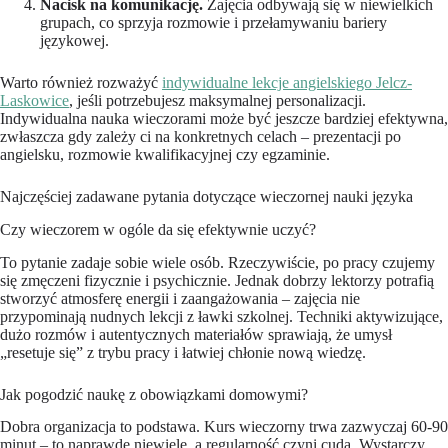
Nacisk na komunikację.
Zajęcia odbywają się w niewielkich
grupach, co sprzyja rozmowie i przełamywaniu bariery
językowej.
Warto również rozważyć
indywidualne lekcje angielskiego Jelcz-
Laskowice
, jeśli potrzebujesz maksymalnej personalizacji.
Indywidualna nauka wieczorami może być jeszcze bardziej efektywna,
zwłaszcza gdy zależy ci na konkretnych celach – prezentacji po
angielsku, rozmowie kwalifikacyjnej czy egzaminie.
Najczęściej zadawane pytania dotyczące wieczornej nauki języka
Czy wieczorem w ogóle da się efektywnie uczyć?
To pytanie zadaje sobie wiele osób. Rzeczywiście, po pracy czujemy
się zmęczeni fizycznie i psychicznie. Jednak dobrzy lektorzy potrafią
stworzyć atmosferę energii i zaangażowania – zajęcia nie
przypominają nudnych lekcji z ławki szkolnej. Techniki aktywizujące,
dużo rozmów i autentycznych materiałów sprawiają, że umysł
„resetuje się” z trybu pracy i łatwiej chłonie nową wiedzę.
Jak pogodzić naukę z obowiązkami domowymi?
Dobra organizacja to podstawa. Kurs wieczorny trwa zazwyczaj 60-90
minut – to naprawdę niewiele, a regularność czyni cuda. Wystarczy