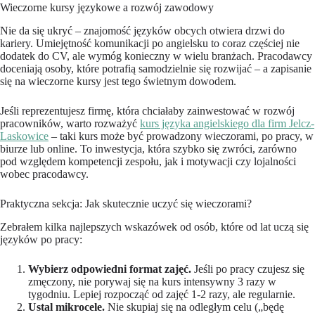
Wieczorne kursy językowe a rozwój zawodowy
Nie da się ukryć – znajomość języków obcych otwiera drzwi do
kariery. Umiejętność komunikacji po angielsku to coraz częściej nie
dodatek do CV, ale wymóg konieczny w wielu branżach. Pracodawcy
doceniają osoby, które potrafią samodzielnie się rozwijać – a zapisanie
się na wieczorne kursy jest tego świetnym dowodem.
Jeśli reprezentujesz firmę, która chciałaby zainwestować w rozwój
pracowników, warto rozważyć
kurs języka angielskiego dla firm Jelcz-
Laskowice
– taki kurs może być prowadzony wieczorami, po pracy, w
biurze lub online. To inwestycja, która szybko się zwróci, zarówno
pod względem kompetencji zespołu, jak i motywacji czy lojalności
wobec pracodawcy.
Praktyczna sekcja: Jak skutecznie uczyć się wieczorami?
Zebrałem kilka najlepszych wskazówek od osób, które od lat uczą się
języków po pracy:
Wybierz odpowiedni format zajęć.
Jeśli po pracy czujesz się
zmęczony, nie porywaj się na kurs intensywny 3 razy w
tygodniu. Lepiej rozpocząć od zajęć 1-2 razy, ale regularnie.
Ustal mikrocele.
Nie skupiaj się na odległym celu („będę