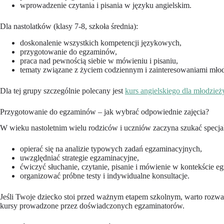
wprowadzenie czytania i pisania w języku angielskim.
Dla nastolatków (klasy 7-8, szkoła średnia):
doskonalenie wszystkich kompetencji językowych,
przygotowanie do egzaminów,
praca nad pewnością siebie w mówieniu i pisaniu,
tematy związane z życiem codziennym i zainteresowaniami młod
Dla tej grupy szczególnie polecany jest
kurs angielskiego dla młodzie
Przygotowanie do egzaminów – jak wybrać odpowiednie zajęcia?
W wieku nastoletnim wielu rodziców i uczniów zaczyna szukać specj
opierać się na analizie typowych zadań egzaminacyjnych,
uwzględniać strategie egzaminacyjne,
ćwiczyć słuchanie, czytanie, pisanie i mówienie w kontekście e
organizować próbne testy i indywidualne konsultacje.
Jeśli Twoje dziecko stoi przed ważnym etapem szkolnym, warto rozw
kursy prowadzone przez doświadczonych egzaminatorów.