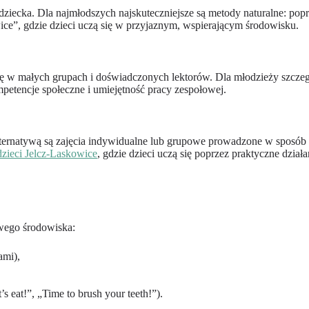
ziecka. Dla najmłodszych najskuteczniejsze są metody naturalne: popr
wice”, gdzie dzieci uczą się w przyjaznym, wspierającym środowisku.
acę w małych grupach i doświadczonych lektorów. Dla młodzieży szcze
kompetencje społeczne i umiejętność pracy zespołowej.
lternatywą są zajęcia indywidualne lub grupowe prowadzone w sposób d
dzieci Jelcz-Laskowice
, gdzie dzieci uczą się poprzez praktyczne działa
owego środowiska:
ami),
eat!”, „Time to brush your teeth!”).