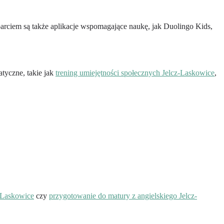
arciem są także aplikacje wspomagające naukę, jak Duolingo Kids,
tyczne, takie jak
trening umiejętności społecznych Jelcz-Laskowice
,
-Laskowice
czy
przygotowanie do matury z angielskiego Jelcz-