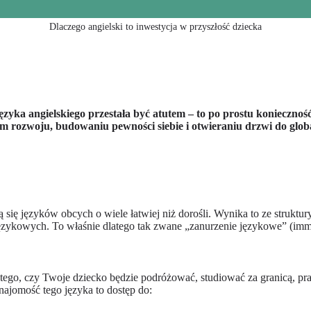
Dlaczego angielski to inwestycja w przyszłość dziecka
ęzyka angielskiego przestała być atutem – to po prostu koniecznoś
ym rozwoju, budowaniu pewności siebie i otwieraniu drzwi do globa
 się języków obcych o wiele łatwiej niż dorośli. Wynika to ze struktur
ykowych. To właśnie dlatego tak zwane „zanurzenie językowe” (immers
d tego, czy Twoje dziecko będzie podróżować, studiować za granicą, p
jomość tego języka to dostęp do: