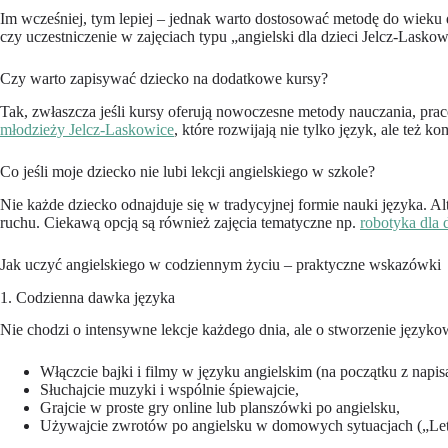
Im wcześniej, tym lepiej – jednak warto dostosować metodę do wieku d
czy uczestniczenie w zajęciach typu „angielski dla dzieci Jelcz-Lasko
Czy warto zapisywać dziecko na dodatkowe kursy?
Tak, zwłaszcza jeśli kursy oferują nowoczesne metody nauczania, pr
młodzieży Jelcz-Laskowice
, które rozwijają nie tylko język, ale też 
Co jeśli moje dziecko nie lubi lekcji angielskiego w szkole?
Nie każde dziecko odnajduje się w tradycyjnej formie nauki języka. A
ruchu. Ciekawą opcją są również zajęcia tematyczne np.
robotyka dla 
Jak uczyć angielskiego w codziennym życiu – praktyczne wskazówki
1. Codzienna dawka języka
Nie chodzi o intensywne lekcje każdego dnia, ale o stworzenie język
Włączcie bajki i filmy w języku angielskim (na początku z napis
Słuchajcie muzyki i wspólnie śpiewajcie,
Grajcie w proste gry online lub planszówki po angielsku,
Używajcie zwrotów po angielsku w domowych sytuacjach („Let’s 