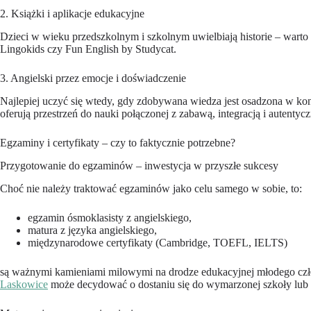
2. Książki i aplikacje edukacyjne
Dzieci w wieku przedszkolnym i szkolnym uwielbiają historie – wart
Lingokids czy Fun English by Studycat.
3. Angielski przez emocje i doświadczenie
Najlepiej uczyć się wtedy, gdy zdobywana wiedza jest osadzona w kon
oferują przestrzeń do nauki połączonej z zabawą, integracją i autent
Egzaminy i certyfikaty – czy to faktycznie potrzebne?
Przygotowanie do egzaminów – inwestycja w przyszłe sukcesy
Choć nie należy traktować egzaminów jako celu samego w sobie, to:
egzamin ósmoklasisty z angielskiego,
matura z języka angielskiego,
międzynarodowe certyfikaty (Cambridge, TOEFL, IELTS)
są ważnymi kamieniami milowymi na drodze edukacyjnej młodego c
Laskowice
może decydować o dostaniu się do wymarzonej szkoły lub 