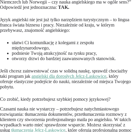
Niemczech lub Norwegii – czy nauka angielskiego ma w ogóle sens?”
Odpowiedź jest jednoznaczna:
TAK.
Język angielski nie jest już tylko narzędziem turystycznym – to lingua
franca świata biznesu i pracy. Niezależnie od kraju, w którym
przebywasz, znajomość angielskiego:
ułatwi Ci komunikację z kolegami z zespołu
międzynarodowego,
podniesie Twoją atrakcyjność na rynku pracy,
otworzy drzwi do bardziej zaawansowanych stanowisk.
Jeśli chcesz zainwestować czas w solidną naukę, sprawdź chociażby
taki program jak
angielski dla dorosłych Jelcz-Laskowice
, który
oferuje elastyczne podejście do nauki, niezależnie od miejsca Twojego
pobytu.
Co zrobić, kiedy potrzebujesz szybkiej pomocy językowej?
Czasami nauka nie wystarczy – potrzebujesz natychmiastowego
rozwiązania: tłumaczenia dokumentów, przetłumaczenia rozmowy z
klientem czy stworzenia profesjonalnego maila po angielsku. W takich
wypadkach warto mieć sprawdzone wsparcie. Możesz skorzystać z
usług
tłumaczenia Jelcz-Laskowice
, które oferują profesjonalną pomoc