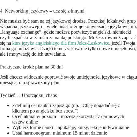
4. Networking językowy – ucz się z innymi
Nie musisz być sam na tej językowej drodze. Poszukaj lokalnych grup
wsparcia językowego – wiele miast oferuje konwersacje językowe, np.
„language exchange”, gdzie możesz poćwiczyć angielski, niemiecki
czy hiszpański w zamian za naukę polskiego. Możesz również zapisać
się na
kurs języka angielskiego dla firm Jelcz-Laskowice
, jeżeli Twoja
firma go umożliwia. Dzięki temu zyskasz nie tylko nowe umiejętności,
ale i motywację do ich utrwalania.
Praktyczne kroki: plan na 30 dni
Jeśli chcesz widocznie poprawić swoje umiejętności językowe w ciągu
miesiąca, oto sprawdzony plan:
Tydzień 1: Uporządkuj chaos
Zdefiniuj cel nauki i zapisz go (np. „Chcę dogadać się z
klientem po angielsku bez stresu”)
Oceń aktualny poziom – możesz skorzystać z darmowych
testów online
Wybierz formę nauki – aplikacje, kursy, lekcje indywidualne
Ustal harmonogram: minimum 15 minut dziennie