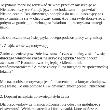
To pytanie może się wydawać dziwne: przecież mieszkając w
Niemczech czy we Francji, język „wchodzi sam” — prawda?
Niekoniecznie. Bez aktywnego podejścia do nauki, otaczający nas
język zamienia się w chaotyczny szum. Aby naprawdę skorzystać z
pobytu za granicą, potrzebna jest świadoma i przemyślana strategia
nauki.
Jak skutecznie uczyć się języka obcego podczas pracy za granicą?
1. Znajdź właściwą motywację
Zanim zaczniesz poważnie inwestować czas w naukę, zastanów się:
dlaczego właściwie chcesz nauczyć się języka?
Może chcesz
awansować? Komunikować się lepiej z klientami lub
współpracownikami? A może zależy Ci na integracji ze społecznością
lokalną?
Mocna, osobista motywacja jest fundamentem, na którym zbudujesz
całą resztę. To ona pomoże Ci w chwilach zniechęcenia i zmęczenia.
2. Dopasuj narzędzia do swojego stylu życia
Dla pracowników za granicą ogromną rolę odgrywa mobilność i
elastyczność. Wybierz narzędzia i formy nauki, które możesz z