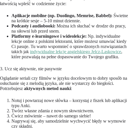
łatwością wpleść w codzienne życie:
Aplikacje mobilne (np. Duolingo, Memrise, Babbel):
Świetne
na krótkie sesje – 5-10 minut dziennie.
Podcasty i audiobooki:
Można ich słuchać w drodze do pracy,
na siłowni lub przed snem.
Platformy e-learningowe i wideolekcje:
Np. indywidualne
lekcje online z polskimi lektorami, które możesz umawiać kiedy
Ci pasuje. Tu warto wspomnieć o sprawdzonych rozwiązaniach
takich jak
indywidualne lekcje angielskiego Jelcz-Laskowice
,
które pozwalają na pełne dopasowanie do Twojego grafiku.
3. Ucz się aktywnie, nie pasywnie
Oglądanie seriali czy filmów w języku docelowym to dobry sposób na
osłuchanie się z melodią języka, ale nie wystarczy do biegłości.
Potrzebujesz
aktywnych metod nauki
:
Notuj i powtarzaj nowe słówka – korzystaj z fiszek lub aplikacji
typu Anki.
Twórz własne zdania z nowym słownictwem.
Ćwicz mówienie – nawet do samego siebie!
Nagrywaj się, aby samodzielnie wychwycić błędy w wymowie
czy składni.