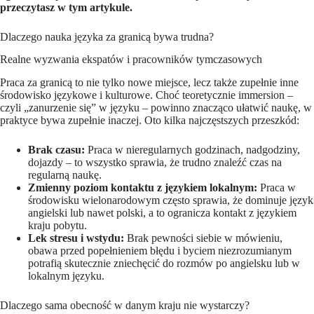
przeczytasz w tym artykule.
Dlaczego nauka języka za granicą bywa trudna?
Realne wyzwania ekspatów i pracowników tymczasowych
Praca za granicą to nie tylko nowe miejsce, lecz także zupełnie inne
środowisko językowe i kulturowe. Choć teoretycznie immersion –
czyli „zanurzenie się” w języku – powinno znacząco ułatwić naukę, w
praktyce bywa zupełnie inaczej. Oto kilka najczęstszych przeszkód:
Brak czasu:
Praca w nieregularnych godzinach, nadgodziny,
dojazdy – to wszystko sprawia, że trudno znaleźć czas na
regularną naukę.
Zmienny poziom kontaktu z językiem lokalnym:
Praca w
środowisku wielonarodowym często sprawia, że dominuje język
angielski lub nawet polski, a to ogranicza kontakt z językiem
kraju pobytu.
Lek stresu i wstydu:
Brak pewności siebie w mówieniu,
obawa przed popełnieniem błędu i byciem niezrozumianym
potrafią skutecznie zniechęcić do rozmów po angielsku lub w
lokalnym języku.
Dlaczego sama obecność w danym kraju nie wystarczy?