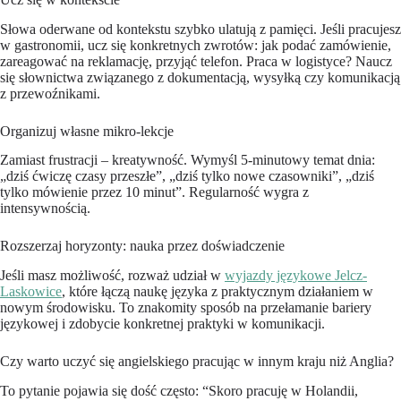
Słowa oderwane od kontekstu szybko ulatują z pamięci. Jeśli pracujesz
w gastronomii, ucz się konkretnych zwrotów: jak podać zamówienie,
zareagować na reklamację, przyjąć telefon. Praca w logistyce? Naucz
się słownictwa związanego z dokumentacją, wysyłką czy komunikacją
z przewoźnikami.
Organizuj własne mikro-lekcje
Zamiast frustracji – kreatywność. Wymyśl 5-minutowy temat dnia:
„dziś ćwiczę czasy przeszłe”, „dziś tylko nowe czasowniki”, „dziś
tylko mówienie przez 10 minut”. Regularność wygra z
intensywnością.
Rozszerzaj horyzonty: nauka przez doświadczenie
Jeśli masz możliwość, rozważ udział w
wyjazdy językowe Jelcz-
Laskowice
, które łączą naukę języka z praktycznym działaniem w
nowym środowisku. To znakomity sposób na przełamanie bariery
językowej i zdobycie konkretnej praktyki w komunikacji.
Czy warto uczyć się angielskiego pracując w innym kraju niż Anglia?
To pytanie pojawia się dość często: “Skoro pracuję w Holandii,